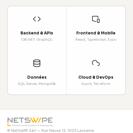
Backend & APIs
Frontend & Mobile
C#/.NET, GraphQL
React, TypeScript, Expo
Données
Cloud & DevOps
SQL Server, MongoDB
Azure, Terraform
© NetSwiPE Sàrl — Rue Neuve 13, 1003 Lausanne